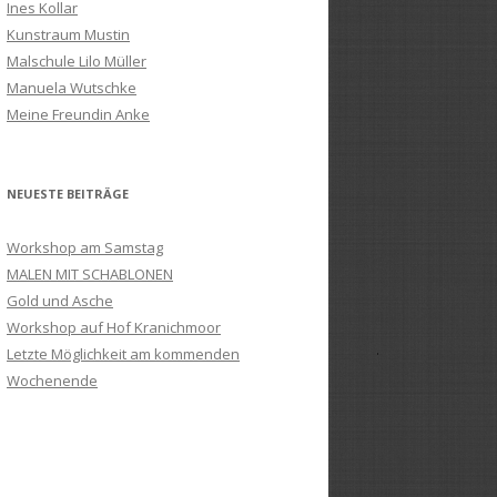
Ines Kollar
Kunstraum Mustin
Malschule Lilo Müller
Manuela Wutschke
Meine Freundin Anke
NEUESTE BEITRÄGE
Workshop am Samstag
MALEN MIT SCHABLONEN
Gold und Asche
Workshop auf Hof Kranichmoor
Letzte Möglichkeit am kommenden
Wochenende