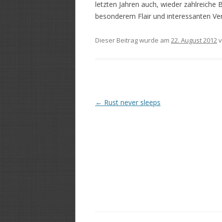
letzten Jahren auch, wieder zahlreiche 
besonderem Flair und interessanten Ve
Dieser Beitrag wurde am
22. August 2012
v
Beitrags-
←
Rust never sleeps
Navigation