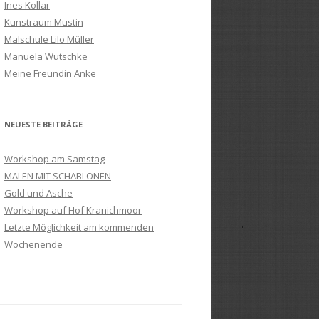
Ines Kollar
Kunstraum Mustin
Malschule Lilo Müller
Manuela Wutschke
Meine Freundin Anke
NEUESTE BEITRÄGE
Workshop am Samstag
MALEN MIT SCHABLONEN
Gold und Asche
Workshop auf Hof Kranichmoor
Letzte Möglichkeit am kommenden
Wochenende