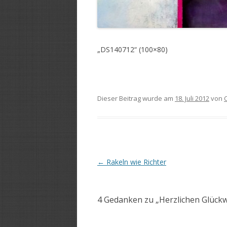
„DS140712“ (100×80)
Dieser Beitrag wurde am
18. Juli 2012
von
Beitrags-
←
Rakeln wie Richter
Navigation
4 Gedanken zu „
Herzlichen Glück