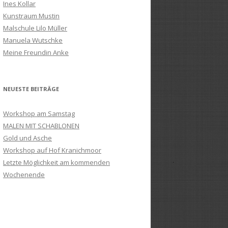
Ines Kollar
Kunstraum Mustin
Malschule Lilo Müller
Manuela Wutschke
Meine Freundin Anke
NEUESTE BEITRÄGE
Workshop am Samstag
MALEN MIT SCHABLONEN
Gold und Asche
Workshop auf Hof Kranichmoor
Letzte Möglichkeit am kommenden
Wochenende