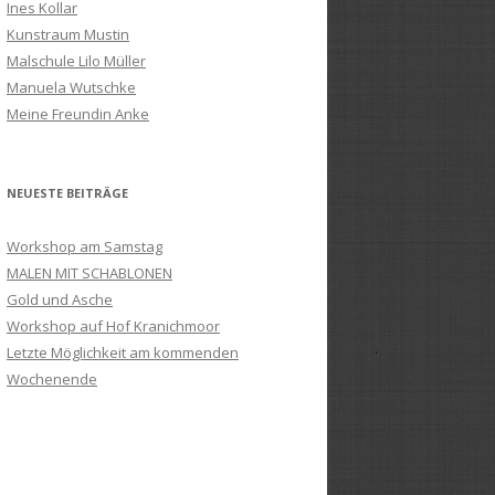
Ines Kollar
Kunstraum Mustin
Malschule Lilo Müller
Manuela Wutschke
Meine Freundin Anke
NEUESTE BEITRÄGE
Workshop am Samstag
MALEN MIT SCHABLONEN
Gold und Asche
Workshop auf Hof Kranichmoor
Letzte Möglichkeit am kommenden
Wochenende