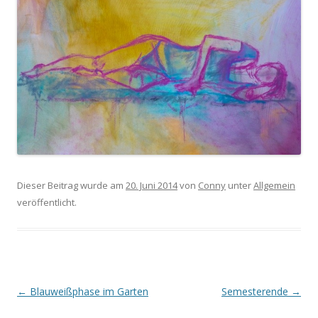
Dieser Beitrag wurde am
20. Juni 2014
von
Conny
unter
Allgemein
veröffentlicht.
Beitrags-
←
Blauweißphase im Garten
Semesterende
→
Navigation